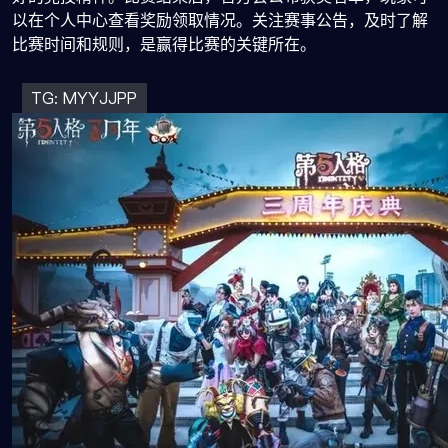
以在个人中心查看奖励领取情况。关注赛事公告，及时了解
比赛时间和规则，是赢得比赛的关键所在。