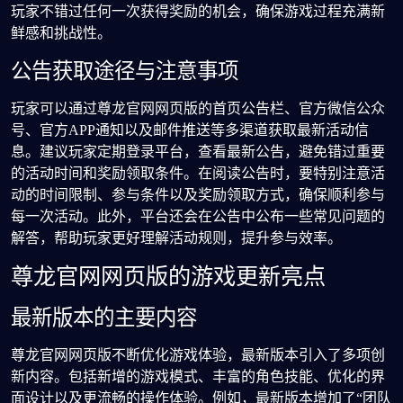
玩家不错过任何一次获得奖励的机会，确保游戏过程充满新
鲜感和挑战性。
公告获取途径与注意事项
玩家可以通过尊龙官网网页版的首页公告栏、官方微信公众
号、官方APP通知以及邮件推送等多渠道获取最新活动信
息。建议玩家定期登录平台，查看最新公告，避免错过重要
的活动时间和奖励领取条件。在阅读公告时，要特别注意活
动的时间限制、参与条件以及奖励领取方式，确保顺利参与
每一次活动。此外，平台还会在公告中公布一些常见问题的
解答，帮助玩家更好理解活动规则，提升参与效率。
尊龙官网网页版的游戏更新亮点
最新版本的主要内容
尊龙官网网页版不断优化游戏体验，最新版本引入了多项创
新内容。包括新增的游戏模式、丰富的角色技能、优化的界
面设计以及更流畅的操作体验。例如，最新版本增加了“团队