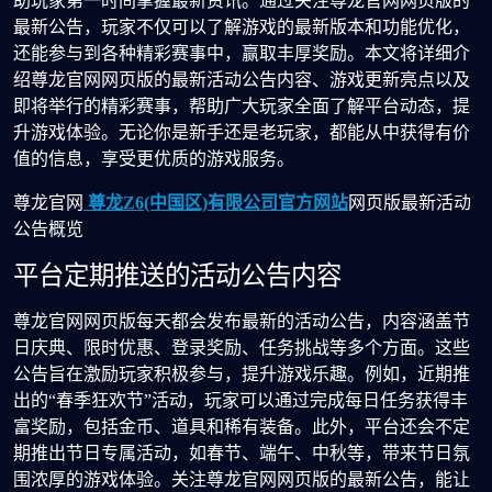
助玩家第一时间掌握最新资讯。通过关注尊龙官网网页版的
最新公告，玩家不仅可以了解游戏的最新版本和功能优化，
还能参与到各种精彩赛事中，赢取丰厚奖励。本文将详细介
绍尊龙官网网页版的最新活动公告内容、游戏更新亮点以及
即将举行的精彩赛事，帮助广大玩家全面了解平台动态，提
升游戏体验。无论你是新手还是老玩家，都能从中获得有价
值的信息，享受更优质的游戏服务。
尊龙官网
尊龙Z6(中国区)有限公司官方网站
网页版最新活动
公告概览
平台定期推送的活动公告内容
尊龙官网网页版每天都会发布最新的活动公告，内容涵盖节
日庆典、限时优惠、登录奖励、任务挑战等多个方面。这些
公告旨在激励玩家积极参与，提升游戏乐趣。例如，近期推
出的“春季狂欢节”活动，玩家可以通过完成每日任务获得丰
富奖励，包括金币、道具和稀有装备。此外，平台还会不定
期推出节日专属活动，如春节、端午、中秋等，带来节日氛
围浓厚的游戏体验。关注尊龙官网网页版的最新公告，能让