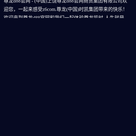
尊龙d88官网 - (中国)上饶尊龙d88官网商贸集团有限公司欢
迎您，一起来感受z6com.尊龙(中国)时凯集团带来的快乐！
欢迎来到尊龙d88官网和我们一起体验尊龙凯时-人生就是
搏(中国)官方网站、尊龙Z6(中国区)有限公司官方网站最优
质的在线服务！！！
邮箱订阅
*我们不会分享您的个人信息
导航
网站地图
发现
尊龙d88官网
SiteMap
产品总览
新闻发布