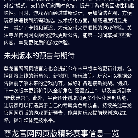
对战”模式，支持多玩家同时竞技，提升了游戏的互动性和趣
味性。同时，游戏界面经过重新设计，更加简洁直观，方便
玩家快速找到所需功能。技术优化方面，加载速度明显提
升，减少了卡顿和延迟，为玩家带来更顺畅的游戏体验。关
注尊龙官网网页版的游戏更新公告，能第一时间掌握这些新
内容，享受更优质的游戏体验。
未来版本的预告与期待
尊龙官网网页版官方也会提前公布未来版本的更新计划，包
括即将上线的新角色、新地图、新玩法等。玩家可以根据公
告提前了解未来的游戏内容，做好准备迎接新挑战。例如，
下一次版本更新将引入全新角色“雷霆战士”，以及全新副本
“暗影迷宫”。此外，平台还计划增加更多个性化定制功能，
让玩家可以打造属于自己的专属角色和装备。持续关注尊龙
官网网页版的游戏更新预告，能帮助玩家提前规划游戏策
略，提升整体竞技水平。
尊龙官网网页版精彩赛事信息一览