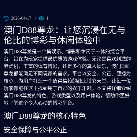
2026-04-17
1
澳门D88尊龙：让您沉浸在无与
伦比的博彩与休闲体验中
澳门D88尊龙是一个集娱乐、博彩和休闲于一体的综合平
台，旨在为玩家提供最优质的游戏体验。无论是喜欢刺激的
老虎机、丰富的体育博彩，还是多样的真人娱乐，澳门D88
尊龙都能满足不同玩家的需求。平台以安全、公正、便捷为
核心，为用户打造一个值得信赖的线上博彩天堂，让每一位
玩家都能在这里找到属于自己的娱乐乐趣。本文将详细介绍
澳门D88尊龙的特色、游戏类型以及用户体验，帮助你更好
地了解这个令人心动的博彩平台。
澳门D88尊龙的核心特色
安全保障与公平公正