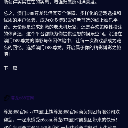
能获得实实在在的实惠，增强归属感和满意度。
总之，澳门D88尊龙凭借其安全保障、多样化的游戏选择和
优质的用户体验，成为众多博彩爱好者首选的线上娱乐平
台。无论你是追求刺激的老虎机玩家，还是喜欢策略性投注
的体育迷，这个平台都能为你提供理想的娱乐空间。沉浸在
澳门D88尊龙的博彩与休闲体验中，让每一次游戏都成为难
忘的回忆。选择澳门D88尊龙，开启属于你的精彩博彩之旅
吧！
下一篇
尊龙d88官网 - (中国)上饶尊龙d88官网商贸集团有限公司欢
迎您，一起来感受z6com.尊龙(中国)时凯集团带来的快乐！
欢迎来到尊龙d88官网和我们一起体验尊龙凯时-人生就是