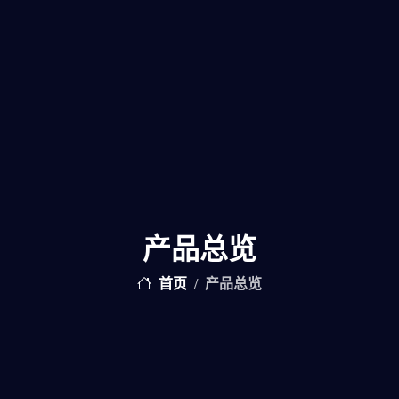
产品总览
首页
产品总览