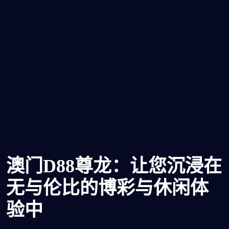
澳门D88尊龙：让您沉浸在
无与伦比的博彩与休闲体
验中