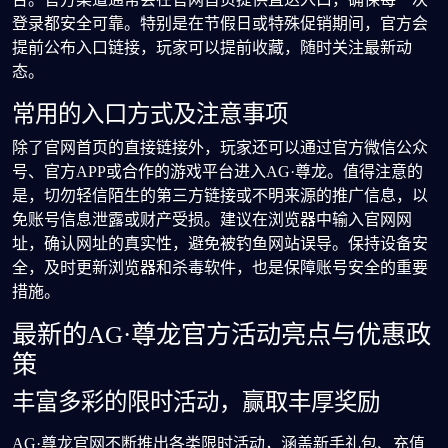
登录都安全可靠。特别是在节假日或特殊促销期间，官方会
提前公布入口链接，玩家可以提前收藏，随时关注最新动
态。
常用的入口方式及注意事项
除了官网首页的直接链接外，玩家还可以通过官方微信公众
号、官方APP或合作的游戏平台进入AG·尊龙。值得注意的
是，切勿轻信陌生的第三方链接或不明来源的推广信息，以
免账号信息泄露或财产受损。建议在浏览器中输入官网网
址，确认网址的真实性，避免被钓鱼网站误导。保持设备安
全，及时更新浏览器和杀毒软件，也是保障账号安全的重要
措施。
最新的AG·尊龙官方活动亮点与优惠政
策
丰富多彩的限时活动，赢取丰厚奖励
AG·尊龙官网不断推出各类限时活动，涵盖新手礼包、充值