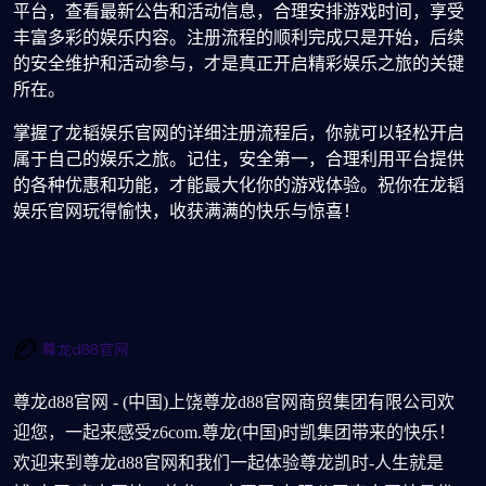
平台，查看最新公告和活动信息，合理安排游戏时间，享受
丰富多彩的娱乐内容。注册流程的顺利完成只是开始，后续
的安全维护和活动参与，才是真正开启精彩娱乐之旅的关键
所在。
掌握了龙韬娱乐官网的详细注册流程后，你就可以轻松开启
属于自己的娱乐之旅。记住，安全第一，合理利用平台提供
的各种优惠和功能，才能最大化你的游戏体验。祝你在龙韬
娱乐官网玩得愉快，收获满满的快乐与惊喜！
尊龙d88官网 - (中国)上饶尊龙d88官网商贸集团有限公司欢
迎您，一起来感受z6com.尊龙(中国)时凯集团带来的快乐！
欢迎来到尊龙d88官网和我们一起体验尊龙凯时-人生就是