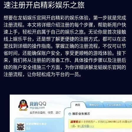
速注册开启精彩娱乐之旅
想要在龙韬娱乐官网开启精彩的娱乐体验，第一步就是完成
注册流程。本文将详细介绍注册的每个步骤，帮助新用户快
速上手，轻松开启属于自己的娱乐之旅。无论你是首次接触
线上娱乐平台，还是想了解更便捷的注册方式，都可以在这
里找到详细的操作指南。掌握正确的注册流程，不仅可以节
省时间，还能确保账户安全，享受更顺畅的游戏体验。接下
来，我们将从注册前的准备工作、具体操作步骤以及注册后
续的账户安全措施三个方面，为你详细讲解龙韬娱乐官网的
注册流程，让你轻松成为平台的一员。