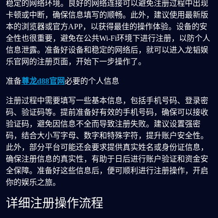
稳定的网络环境。良好的网络连接可以避免注册过程中出现
卡顿或中断，确保信息填写的顺畅。此外，建议使用最新版
本的浏览器或官方APP，以获得最佳的操作体验。设备的安
全性也很重要，避免在公共Wi-Fi环境下进行注册，以防个人
信息泄露。准备好设备和稳定的网络后，就可以进入龙韬娱
乐官网的注册页面，开始下一步操作了。
准备
尊龙d88官网
必要的个人信息
注册过程中需要填写一些基本信息，包括手机号码、登录密
码、验证码等。提前准备好有效的手机号码，确保可以接收
验证码，避免因信息不全而导致注册失败。建议设置强密
码，结合大小写字母、数字和特殊字符，提升账户安全性。
此外，部分平台可能还会要求提供真实姓名或身份证信息，
确保注册信息的真实性，有助于日后进行账户验证和资金安
全保障。准备好这些信息后，便可顺利进行注册操作，开启
你的娱乐之旅。
详细注册操作流程