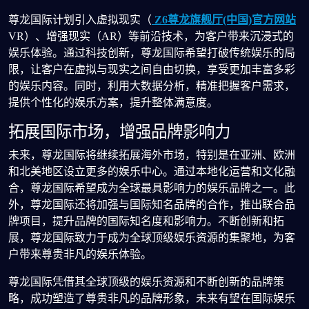
尊龙国际计划引入虚拟现实（
Z6尊龙旗舰厅(中国)官方网站
VR）、增强现实（AR）等前沿技术，为客户带来沉浸式的
娱乐体验。通过科技创新，尊龙国际希望打破传统娱乐的局
限，让客户在虚拟与现实之间自由切换，享受更加丰富多彩
的娱乐内容。同时，利用大数据分析，精准把握客户需求，
提供个性化的娱乐方案，提升整体满意度。
拓展国际市场，增强品牌影响力
未来，尊龙国际将继续拓展海外市场，特别是在亚洲、欧洲
和北美地区设立更多的娱乐中心。通过本地化运营和文化融
合，尊龙国际希望成为全球最具影响力的娱乐品牌之一。此
外，尊龙国际还将加强与国际知名品牌的合作，推出联合品
牌项目，提升品牌的国际知名度和影响力。不断创新和拓
展，尊龙国际致力于成为全球顶级娱乐资源的集聚地，为客
户带来尊贵非凡的娱乐体验。
尊龙国际凭借其全球顶级的娱乐资源和不断创新的品牌策
略，成功塑造了尊贵非凡的品牌形象，未来有望在国际娱乐