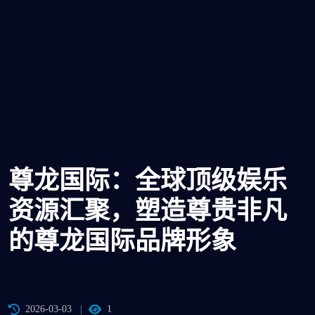
尊龙国际：全球顶级娱乐
资源汇聚，塑造尊贵非凡
的尊龙国际品牌形象
2026-03-03
1