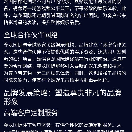
龙国际都能满足不同客户的需求。其赌场配备最先进的设
备，确保每一场游戏都公平公正，带来极致的娱乐体验。此
外，尊龙国际还定期引进国际知名的演出团队，为客户带来
精彩纷呈的表演，提升整体娱乐品质。
全球合作伙伴网络
尊龙国际与全球多家顶级娱乐机构、品牌建立了紧密合作关
系。这些合作伙伴不仅提供优质的娱乐资源，还共同开发创
新的娱乐项目，确保尊龙国际始终站在行业的前沿。通过广
泛的合作网络，尊龙国际能够引入最新的娱乐潮流和技术，
为客户带来独一无二的娱乐体验。同时，这也增强了品牌的
国际影响力，使其在全球娱乐市场中占据重要地位。
品牌发展策略：塑造尊贵非凡的品牌
形象
高端客户定制服务
尊龙国际注重客户体验，提供个性化的高端定制服务。从