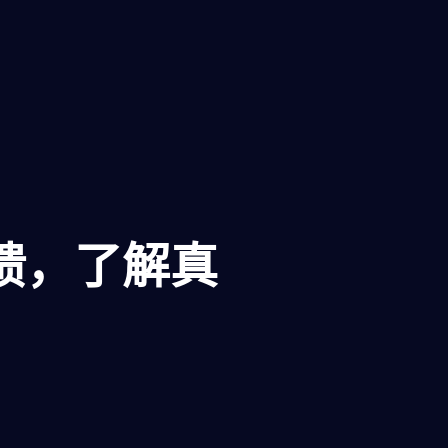
馈，了解真