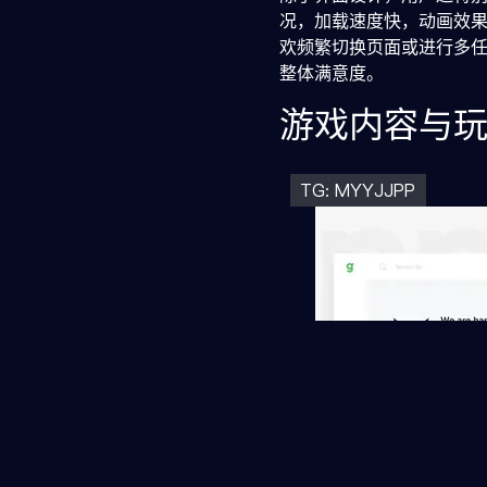
况，加载速度快，动画效
欢频繁切换页面或进行多
整体满意度。
游戏内容与