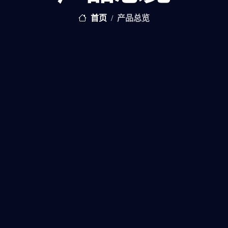
首页
产品总览