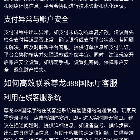
和网络环境信息，平台会协助进行技术诊断和优化建议。
支付异常与账户安全
支付过程中出现异常，如支付未成功或重复扣款，建议首先
检查支付渠道是否正常，确认银行或支付平台状态。若问题
未解决，应及时联系平台客服，提供订单信息和支付凭证，
平台会协助核实并处理退款或补偿事宜。同时，建议玩家开
启账户安全设置，如绑定手机、设置强密码，保障账户安
全，避免财产损失。
如何高效联系尊龙d88国际厅客服
利用在线客服系统
尊龙d88国际厅的在线客服系统是最便捷的沟通渠道。玩家只
需登录平台，点击“客服”按钮，即可进入实时聊天窗口。建
议在描述问题时，提供详细信息，如设备型号、操作步骤、
出现的具体错误信息，有助于客服快速定位问题，提供精准