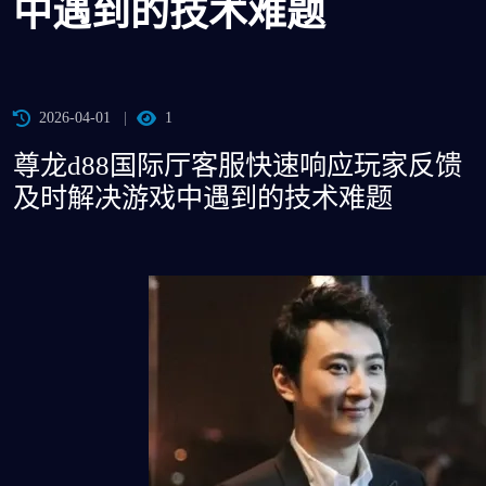
中遇到的技术难题
2026-04-01
1
尊龙d88国际厅客服快速响应玩家反馈
及时解决游戏中遇到的技术难题