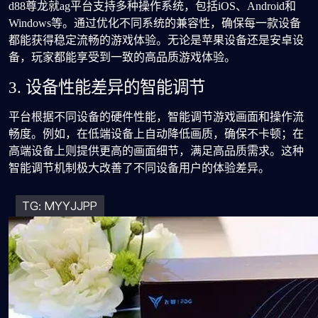
d88尊龙就ag平台支持多种操作系统，包括iOS、Android和
Windows等。通过优化不同系统的兼容性，确保每一款设备
都能获得稳定流畅的游戏体验。无论是苹果设备还是安卓设
备，玩家都能享受到一致的高品质游戏体验。
3. 设备性能差异的智能调节
平台根据不同设备的硬件性能，智能调节游戏画面和操作流
畅度。例如，在低端设备上自动降低画质，确保不卡顿；在
高端设备上则提供更高的画面细节，满足高品质需求。这种
智能调节机制极大改善了不同设备用户的体验差异。