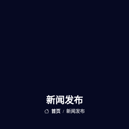
新闻发布
首页
新闻发布