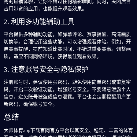
畅的直播体验，让你不错过任何精彩瞬间。同时，关闭后台
占用带宽的应用，也能提升观看效果。
2. 利用多功能辅助工具
平台提供多种辅助功能，如弹幕评论、赛事提醒、高清画质
切换等。合理使用这些功能，可以增强观看体验。例如，开
启赛事提醒，提前知道比赛时间，不错过重要赛事。调整画
质，适应不同网络环境，获得最佳观看效果。
3. 注意账号安全与隐私保护
注册账号时，建议使用强密码，避免使用简单密码或重复密
码。开启二次验证功能，增强账号安全。不要随意泄露个人
信息，避免账号被盗或信息泄露。平台也会定期提醒用户更
新密码，确保账号安全。
总结
大师体育app下载官网官方平台以其安全、稳定、丰富的体育