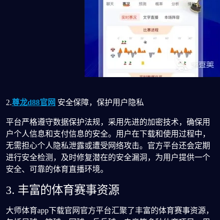
2.
尊龙d88官网
安全保障，保护用户隐私
平台严格遵守数据保护法规，采用先进的加密技术，确保用
户个人信息和支付信息的安全。用户在下载和使用过程中，
无需担心个人隐私泄露或遭受网络攻击。官方平台还会定期
进行安全检测，及时修复潜在的安全漏洞，为用户提供一个
安全、可靠的体育直播环境。
3. 丰富的体育赛事资源
大师体育app下载官网官方平台汇聚了丰富的体育赛事资源，