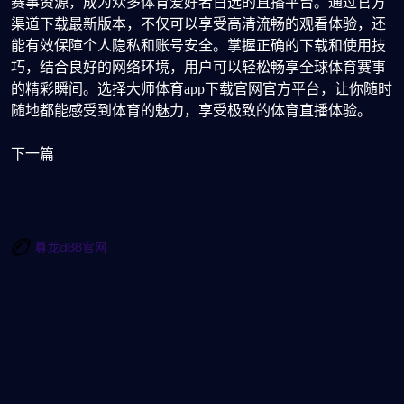
赛事资源，成为众多体育爱好者首选的直播平台。通过官方
渠道下载最新版本，不仅可以享受高清流畅的观看体验，还
能有效保障个人隐私和账号安全。掌握正确的下载和使用技
巧，结合良好的网络环境，用户可以轻松畅享全球体育赛事
的精彩瞬间。选择大师体育app下载官网官方平台，让你随时
随地都能感受到体育的魅力，享受极致的体育直播体验。
下一篇
尊龙d88官网 - (中国)上饶尊龙d88官网商贸集团有限公司欢
迎您，一起来感受z6com.尊龙(中国)时凯集团带来的快乐！
欢迎来到尊龙d88官网和我们一起体验尊龙凯时-人生就是
搏(中国)官方网站、尊龙Z6(中国区)有限公司官方网站最优
质的在线服务！！！