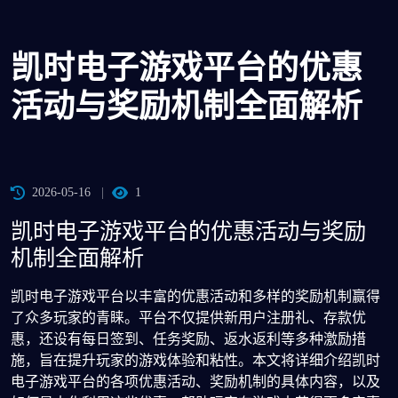
凯时电子游戏平台的优惠
活动与奖励机制全面解析
2026-05-16
1
凯时电子游戏平台的优惠活动与奖励
机制全面解析
凯时电子游戏平台以丰富的优惠活动和多样的奖励机制赢得
了众多玩家的青睐。平台不仅提供新用户注册礼、存款优
惠，还设有每日签到、任务奖励、返水返利等多种激励措
施，旨在提升玩家的游戏体验和粘性。本文将详细介绍凯时
电子游戏平台的各项优惠活动、奖励机制的具体内容，以及