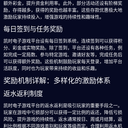
额外彩金，提升资金利用率。此外，部分活动还设有阶梯奖
励，存得越多，获得的奖励也越丰富。这些存款优惠极大地
激励玩家持续投入，增强游戏的持续性和趣味性。
每日签到与任务奖励
凯时电子游戏平台设有每日签到系统，连续签到可以获得积
分、彩金或实物奖励。除了签到，平台还设有各种任务，例
如完成一定局数、参与特定游戏、邀请好友等，完成任务后
可以获得额外奖励。这些机制鼓励玩家每天登录，增加平台
活跃度，同时也为玩家带来持续的收益和乐趣。
奖励机制详解：多样化的激励体系
返水返利制度
凯时电子游戏平台的返水返利是吸引玩家的重要手段之一。
玩家在游戏中亏损部分可以获得一定比例的返还，降低亏损
风险，提升游戏的持续性。返水通常按日、周或月结算，返
利比例根据不同游戏类别和玩家等级而定。合理利用返水机