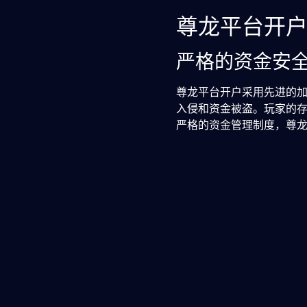
尊龙平台开
严格的资金安
尊龙平台开户采用先进的
入侵和资金被盗。玩家的
严格的资金管理制度，尊
完善的隐私保
平台高度重视用户隐私，
会泄露给第三方。尊龙平
营造一个安全、放心的娱
公平公正的游
尊龙平台所有游戏均由国际
受第三方机构的审计，验