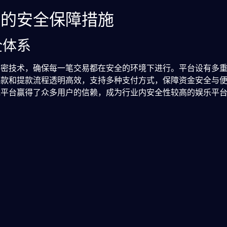
户的安全保障措施
全体系
加密技术，确保每一笔交易都在安全的环境下进行。平台设有多
存款和提款流程透明高效，支持多种支付方式，保障资金安全与
龙平台赢得了众多用户的信赖，成为行业内安全性较高的娱乐平
护政策
采用行业领先的加密技术保护用户个人信息。所有注册信息、交
台开户还制定了详细的隐私政策，确保每一位玩家的个人资料得
乐环境。
戏机制
知名的游戏开发商提供，采用随机数生成器（RNG）确保游戏
证游戏的公正性。玩家可以放心参与各种游戏，无需担心作弊或