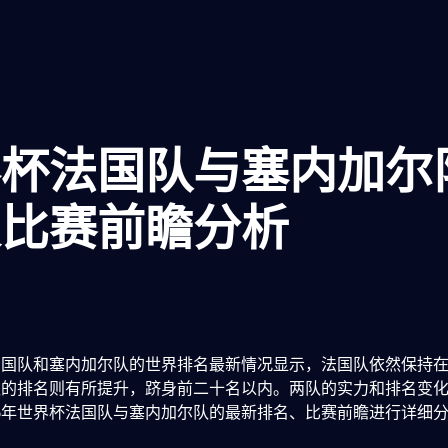
世界杯法国队与塞内加
及比赛前瞻分析
杯法国队和塞内加尔队的世界排名最新情况显示，法国队依然保持
队的排名则有所提升，跻身前二十名以内。两队的实力和排名变
26年世界杯法国队与塞内加尔队的最新排名、比赛前瞻进行详细