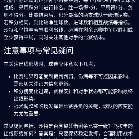
根据国际足联的世界杯小组赛规则，每个小组通常由4支球队
组成，采用积分制进行排名。胜一场得3分，平局得1分，负
则不得分。比赛结束后，积分最高的两支球队晋级淘汰赛。
若积分相同，则比较净胜球数、进球数和相互战绩等指标。
沙特和乌拉圭若想顺利出线，必须在剩余比赛中争取胜利或
至少获得平局，同时关注其他对手的比赛结果。
注意事项与常见疑问
在关注出线形势时，球迷应注意以下几点：
比赛结果可能受到裁判判罚、伤病等不可控因素影响，
需密切关注官方信息更新。
积分榜变化迅速，赛程安排和对手状态都可能影响最终
出线形势。
战术调整和临场发挥是比赛胜负的关键，球队的应变能
力尤为重要。
常见疑问包括：沙特是否有望凭借剩余比赛晋级？乌拉圭的
出线形势如何？答案是：只要保持稳定发挥，合理利用战术