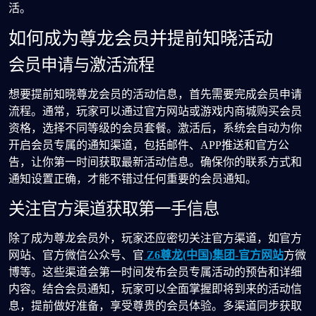
活。
如何成为尊龙会员并提前知晓活动
会员申请与激活流程
想要提前知晓尊龙会员的活动信息，首先需要完成会员申请
流程。通常，玩家可以通过官方网站或游戏内商城购买会员
资格，选择不同等级的会员套餐。激活后，系统会自动为你
开启会员专属的通知渠道，包括邮件、APP推送和官方公
告，让你第一时间获取最新活动信息。确保你的联系方式和
通知设置正确，才能不错过任何重要的会员通知。
关注官方渠道获取第一手信息
除了成为尊龙会员外，玩家还应密切关注官方渠道，如官方
网站、官方微信公众号、官
Z6尊龙(中国)集团-官方网站
方微
博等。这些渠道会第一时间发布会员专属活动的预告和详细
内容。结合会员通知，玩家可以全面掌握即将到来的活动信
息，提前做好准备，享受尊贵的会员体验。多渠道同步获取