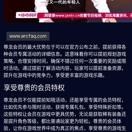
尊龙会员的最大优势在于可以在官方公布之前，提前获得各
种会员专属活动的详细信息。这意味着你可以提前规划游戏
策略，合理安排时间，确保不错过任何一次重要的奖励或限
时活动。通过提前了解活动内容，玩家可以提前准备资源，
提升在游戏中的竞争力，享受更丰富的游戏乐趣。
享受尊贵的会员特权
尊龙会员不仅能提前知晓活动，还能享受专属的会员特权，
比如优先参与限时活动、获得专属礼包、享受特殊折扣等。
这些特权让会员在游戏中更具优势，无论是获取稀有装备还
是提升角色等级，都比普通玩家更为轻松。尊贵的会员体
验，让你在游戏世界中成为真正的焦点，享受尊贵的游戏生