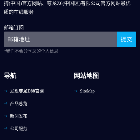
搏(中国)官方网站、尊龙Z6(中国区)有限公司官方网站最优
质的在线服务！！！
邮箱订阅
*我们不会分享您的个人信息
导航
网站地图
发现
尊龙d88官网
SiteMap
产品总览
新闻发布
公司服务