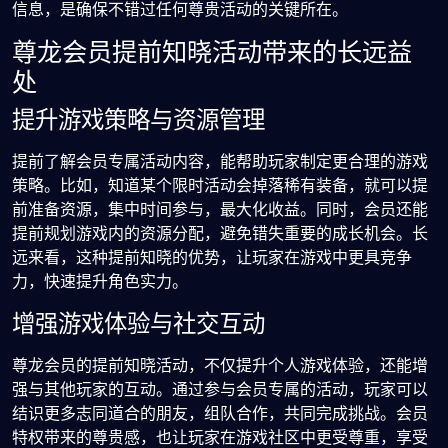
信息，是确保不错过任何尊贵活动的关键所在。
尊龙会员提前知晓活动带来的长远益
处
提升游戏策略与资源管理
提前了解会员专属活动内容，能帮助玩家制定更合理的游戏
策略。比如，知道某个限时活动会掉落稀有装备，就可以提
前准备资源，集中时间参与，最大化收益。同时，会员还能
提前规划游戏内的资源分配，避免错失重要的成长机会。长
远来看，这种提前知晓的优势，让玩家在游戏中更具竞争
力，快速提升角色实力。
增强游戏体验与社交互动
尊龙会员的提前知晓活动，不仅提升个人游戏体验，还能增
强与其他玩家的互动。通过参与会员专属的活动，玩家可以
结识更多志同道合的朋友，组队合作，共同完成挑战。会员
特权带来的尊贵感，也让玩家在游戏社区中更受尊重，享受