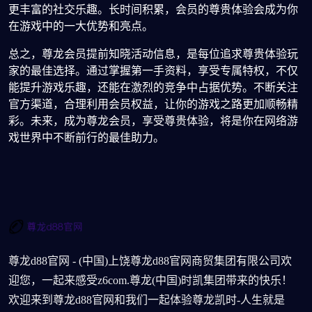
更丰富的社交乐趣。长时间积累，会员的尊贵体验会成为你
在游戏中的一大优势和亮点。
总之，尊龙会员提前知晓活动信息，是每位追求尊贵体验玩
家的最佳选择。通过掌握第一手资料，享受专属特权，不仅
能提升游戏乐趣，还能在激烈的竞争中占据优势。不断关注
官方渠道，合理利用会员权益，让你的游戏之路更加顺畅精
彩。未来，成为尊龙会员，享受尊贵体验，将是你在网络游
戏世界中不断前行的最佳助力。
尊龙d88官网 - (中国)上饶尊龙d88官网商贸集团有限公司欢
迎您，一起来感受z6com.尊龙(中国)时凯集团带来的快乐！
欢迎来到尊龙d88官网和我们一起体验尊龙凯时-人生就是