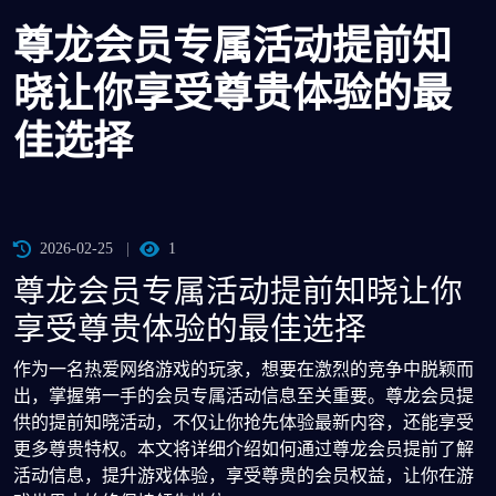
尊龙会员专属活动提前知
晓让你享受尊贵体验的最
佳选择
2026-02-25
1
尊龙会员专属活动提前知晓让你
享受尊贵体验的最佳选择
作为一名热爱网络游戏的玩家，想要在激烈的竞争中脱颖而
出，掌握第一手的会员专属活动信息至关重要。尊龙会员提
供的提前知晓活动，不仅让你抢先体验最新内容，还能享受
更多尊贵特权。本文将详细介绍如何通过尊龙会员提前了解
活动信息，提升游戏体验，享受尊贵的会员权益，让你在游