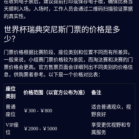
在收到电子票后，建议提前打印或保存电子版，确保比赛当
天顺利入场。入场时，工作人员会通过二维码扫描验证票据
的真实性。
世界杯瑞典突尼斯门票的价格是多
少？
门票价格根据比赛阶段、座位类别和位置不同而有所差异。
一般来说，小组赛门票价格较为亲民，而淘汰赛和决赛的门
票价格会更高。官方售票页面会详细列出不同类别的价格信
息，供购票者参考。以下是一个价格对比表：
座位
价格范围（以官方公布为准）
备注
类别
普通
适合普通观众，视
￥300 - ￥800
座位
野良好
VIP座
享受更优视野和专
￥2000 - ￥5000
位
属服务