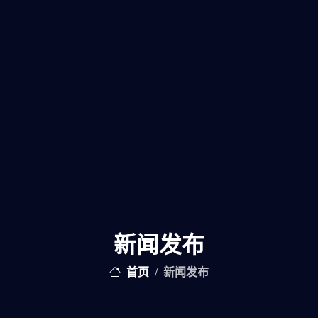
新闻发布
首页
新闻发布