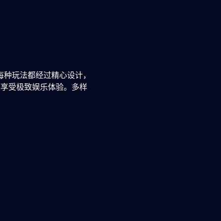
每种玩法都经过精心设计，
，享受极致娱乐体验。多样
到合适的游戏。无论你是早
多场次的安排也让玩家可以