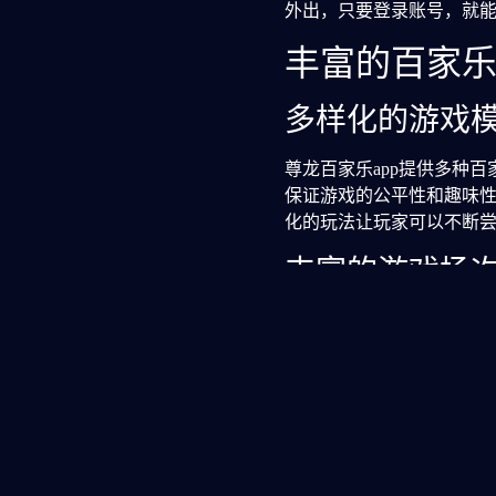
外出，只要登录账号，就
丰富的百家
多样化的游戏
尊龙百家乐app提供多种
保证游戏的公平性和趣味
化的玩法让玩家可以不断
丰富的游戏场
平台每天提供大量的百家
起的玩家，还是夜猫子，都
灵活安排时间，享受连续
安全保障与
严格的账户安