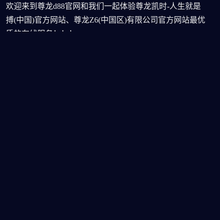
欢迎来到尊龙d88官网和我们一起体验尊龙凯时-人生就是
搏(中国)官方网站、尊龙Z6(中国区)有限公司官方网站最优
质的在线服务！！！
邮箱订阅
*我们不会分享您的个人信息
导航
网站地图
发现
尊龙d88官网
SiteMap
产品总览
新闻发布
公司服务