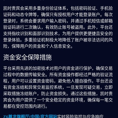
凯时贵宾会采用多重身份验证体系，包括密码验证、手机验
证码和动态令牌等，确保只有授权用户才能登录账户。每次
登录时，系统会要求用户输入密码，并通过手机短信或邮箱
验证码进行二次确认，有效防止账号被盗用。此外，平台还
支持指纹识别和面部识别技术，为用户提供更便捷且安全的
登录体验。多重验证机制极大地降低了账户被非法访问的风
险，保障用户的资金和个人信息安全。
资金安全保障措施
平台采用先进的加密技术对用户的资金进行保护，确保交易
过程中的数据传输安全。所有资金操作都经过严格的验证流
程，用户可以设置资金密码，避免他人擅自操作。平台还设
有资金冻结和异常交易监控系统，一旦发现可疑交易，立即
采取措施冻结账户，防止资金损失。通过这些措施，凯时贵
宾会为用户提供了一个安全稳定的资金环境，确保每一笔交
易都在受控范围内进行。
Z6尊龙旗舰厅(中国)官方网站
实时风险监控与应急响应