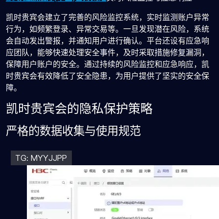
凯时贵宾会建立了完善的风险监控系统，实时监测账户异常
行为，如频繁登录、异常交易等。一旦发现潜在风险，系统
会自动发出警报，并通知用户进行确认。平台还设有应急响
应团队，能够快速处理安全事件，及时采取措施修复漏洞，
保障用户账户的安全。通过持续的风险监控和应急响应，凯
时贵宾会有效降低了安全隐患，为用户提供了坚实的安全保
障。
凯时贵宾会的隐私保护策略
严格的数据收集与使用规范