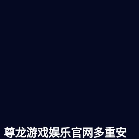
尊龙游戏娱乐官网多重安