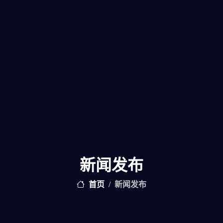
新闻发布
首页
新闻发布