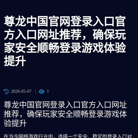
尊龙中国官网登录入口官
方入口网址推荐，确保玩
家安全顺畅登录游戏体验
提升
2026-05-07
1
尊龙中国官网登录入口官方入口网址
推荐，确保玩家安全顺畅登录游戏体
验提升
在当今网络游戏行业中，选择一个安全、稳定的登录入口对