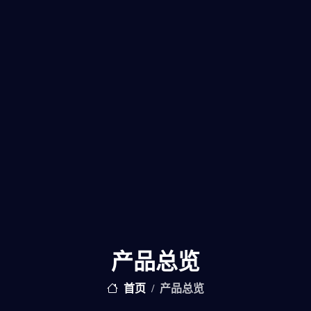
产品总览
首页
产品总览