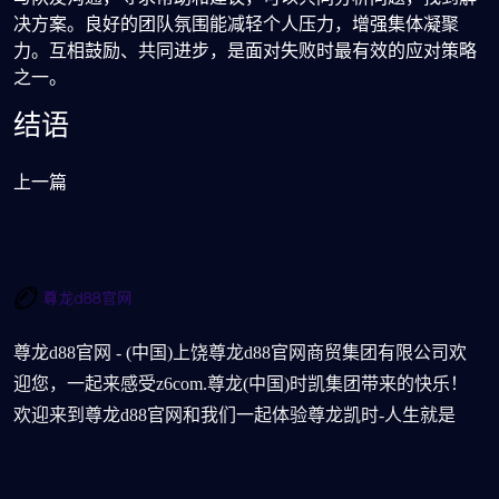
决方案。良好的团队氛围能减轻个人压力，增强集体凝聚
力。互相鼓励、共同进步，是面对失败时最有效的应对策略
之一。
结语
上一篇
尊龙d88官网 - (中国)上饶尊龙d88官网商贸集团有限公司欢
迎您，一起来感受z6com.尊龙(中国)时凯集团带来的快乐！
欢迎来到尊龙d88官网和我们一起体验尊龙凯时-人生就是
搏(中国)官方网站、尊龙Z6(中国区)有限公司官方网站最优
质的在线服务！！！